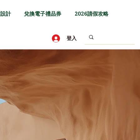
片設計
兌換電子禮品券
2026請假攻略
登入