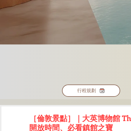
行程規劃
［倫敦景點］｜大英博物館 The B
開放時間、必看鎮館之寶