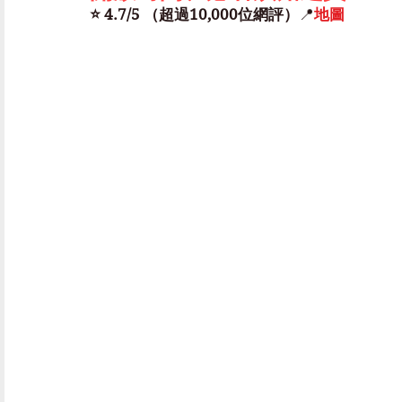
⭐️ 4.7/5 （超過10,000位網評）
📍
地圖