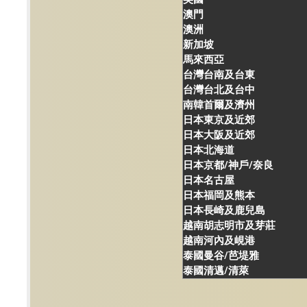
澳門
澳洲
新加坡
馬來西亞
台灣台南及台東
台灣台北及台中
南韓首爾及濟州
日本東京及近郊
日本大阪及近郊
日本北海道
日本京都/神戶/奈良
日本名古屋
日本福岡及熊本
日本長崎及鹿兒島
越南胡志明市及芽莊
越南河內及峴港
泰國曼谷/芭堤雅
泰國清邁/清萊