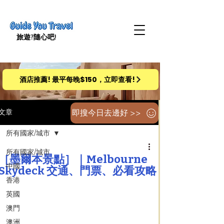
旅遊​?隨心吧!
酒店推薦! 最平每晚$150，立即查看!
即搜今日去邊好 >>
文章
所有國家/城市
所有國家/城市
［墨爾本景點］｜Melbourne
中國
Skydeck 交通、門票、必看攻略
香港
英國
澳門
澳洲