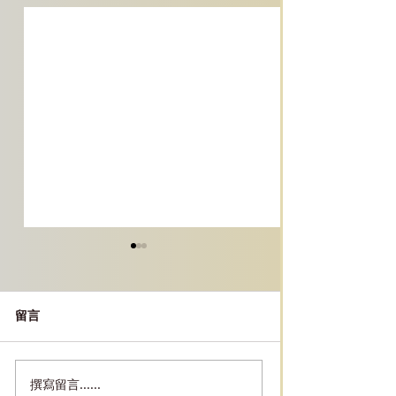
留言
撰寫留言......
[墨爾本必去景點]｜Old
［墨爾本景點］