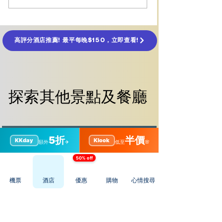
Melbourne Gaol 舊監
園 Luna Park
獄、10大必看攻略
Melbourne 
門票、必玩設施
高評分酒店推薦! 最平每晚$150，立即查看!
探索其他景點及餐廳
探索其他景點及餐廳
5折
半價
KKday
Klook
額外
✈️
低至
🌸
50% off
機票
酒店
優惠
購物
心情搜尋