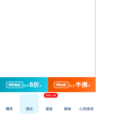
5折
半價
KKday
Klook
額外
✈️
低至
🌸
50% off
機票
酒店
優惠
購物
心情搜尋