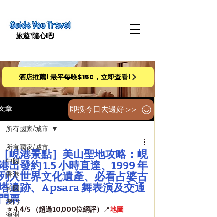
旅遊​?隨心吧!
酒店推薦! 最平每晚$150，立即查看!
即搜今日去邊好 >>
文章
所有國家/城市
所有國家/城市
［峴港景點］美山聖地攻略：峴
中國
港出發約 1.5 小時直達、1999 年
列入世界文化遺產、必看占婆古
香港
塔遺跡、Apsara 舞表演及交通
英國
門票
澳門
⭐️ 4.4/5 （超過10,000位網評）
📍
地圖
澳洲