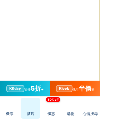
5折
半價
KKday
Klook
額外
✈️
低至
🌸
50% off
機票
酒店
優惠
購物
心情搜尋