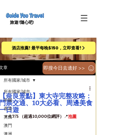
旅遊​?隨心吧!
酒店推薦! 最平每晚$150，立即查看!
即搜今日去邊好 >>
文章
所有國家/城市
所有國家/城市
【奈良景點】東大寺完整攻略：
中國
門票交通、10大必看、周邊美食
一日遊
香港
⭐️ 4.7/5 （超過10,000位網評）
📍
地圖
英國
澳門
澳洲