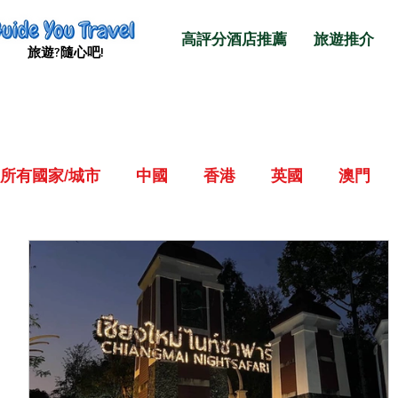
高評分酒店推薦
旅遊推介
旅遊​?隨心吧!
所有國家/城市
中國
香港
英國
澳門
日本東京及近郊
日本大阪及近郊
日本北海
越南胡志明市及芽莊
越南河內及峴港
泰國