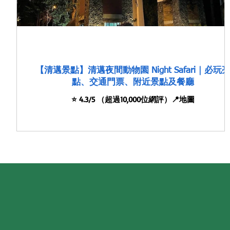
【清邁景點】清邁夜間動物園 Night Safari｜必玩
點、交通門票、附近景點及餐廳
⭐️ 4.3/5 （超過10,000位網評）📍地圖