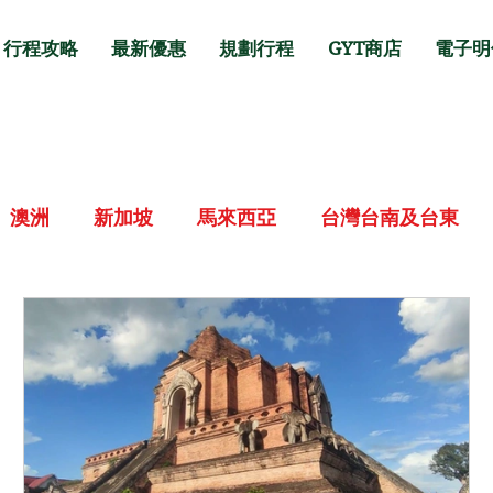
行程攻略
最新優惠
規劃行程
GYT商店
電子明
澳洲
新加坡
馬來西亞
台灣台南及台東
道
日本京都/神戶/奈良
日本名古屋
日本福
曼谷/芭堤雅
泰國清邁/清萊