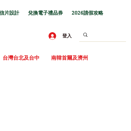
信片設計
兌換電子禮品券
2026請假攻略
登入
台灣台北及台中
南韓首爾及濟州
岡及熊本
日本長崎及鹿兒島