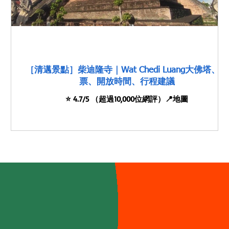
亮
［清邁景點］柴迪隆寺｜Wat Chedi Luang大佛塔、門
票、開放時間、行程建議
⭐️ 4.7/5 （超過10,000位網評）📍地圖