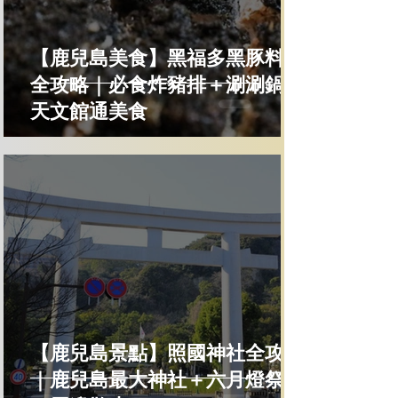
【鹿兒島美食】黑福多黑豚料理
全攻略｜必食炸豬排＋涮涮鍋＋
天文館通美食
【鹿兒島景點】照國神社全攻略
｜鹿兒島最大神社＋六月燈祭典