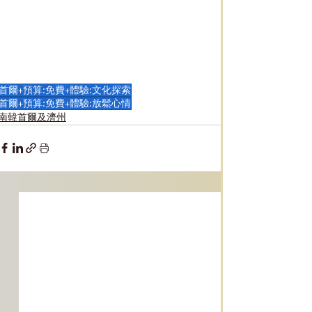
首爾+預算:免費+體驗:文化探索
首爾+預算:免費+體驗:放鬆心情
南韓首爾及濟州