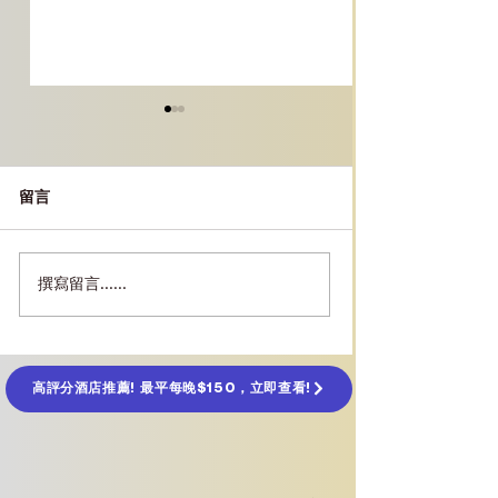
留言
撰寫留言......
[首爾景點] 清溪川｜市中
［濟州島景點］A
心河畔步道、燈飾夜景、
Museum沉浸
交通、周邊景點及行程指
整攻略｜10大必
南
區＋門票預訂＋
＋附近景點餐廳
高評分酒店推薦! 最平每晚$150，立即查看!