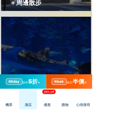
＋周邊散步
【鹿兒島景點】鹿兒島水族館全
5折
半價
KKday
Klook
額外
✈️
低至
🌸
攻略｜海豚表演＋黑潮大水槽＋
50% off
交通貼士
機票
酒店
優惠
購物
心情搜尋