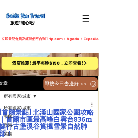
旅遊​?隨心吧!
立即登記會員及經我們平台到Trip.com / Agoda / Expedia / 永安旅遊預訂酒店
酒店推薦! 最平每晚$150，立即查看!
即搜今日去邊好 >>
文章
所有國家/城市
所有國家/城市
[首爾景點] 北漢山國家公園攻略
中國
｜首爾市區最高峰白雲台836m
健行古堡溪谷賞楓雪景自然肺
香港
部！
英國