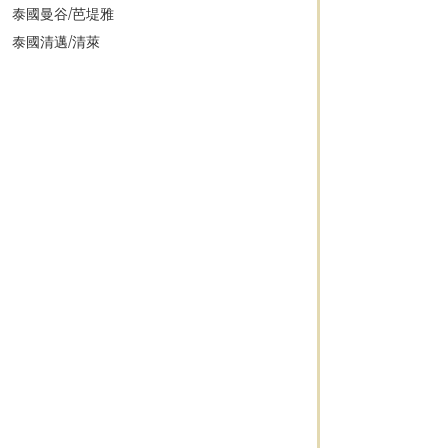
泰國曼谷/芭堤雅
泰國清邁/清萊