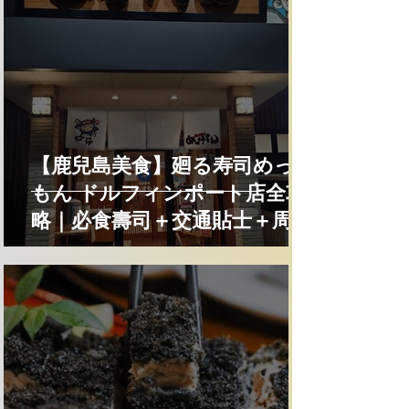
【鹿兒島美食】廻る寿司めっけ
もん ドルフィンポート店全攻
略｜必食壽司＋交通貼士＋周邊
景點