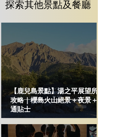
探索其他景點及餐廳
探索其他景點及餐廳
【鹿兒島景點】湯之平展望所全
攻略｜櫻島火山絕景＋夜景＋交
通貼士