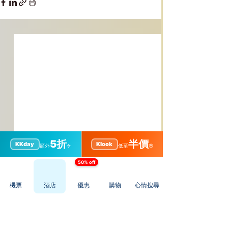
5折
半價
KKday
Klook
額外
✈️
低至
🌸
50% off
機票
酒店
優惠
購物
心情搜尋
留言