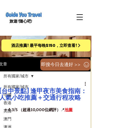
旅遊​?隨心吧!
酒店推薦! 最平每晚$150，立即查看!
即搜今日去邊好 >>
文章
所有國家/城市
所有國家/城市
[台中景點] 逢甲夜市美食指南：
中國
人氣小吃推薦＋交通行程攻略
香港
⭐️ 4.3/5 （超過10,000位網評）
📍
地圖
英國
澳門
澳洲