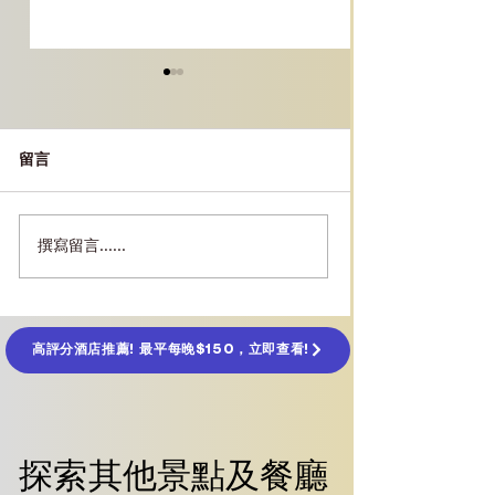
留言
撰寫留言......
［台北必玩景點］｜
［台北景點］｜
VIVELAND VR 虛擬實境
公園攻略：女王
樂園體驗攻略
通、門票、必看
高評分酒店推薦! 最平每晚$150，立即查看!
探索其他景點及餐廳
探索其他景點及餐廳