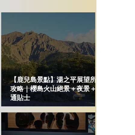
【鹿兒島景點】湯之平展望所全
攻略｜櫻島火山絕景＋夜景＋交
通貼士