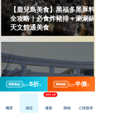
【鹿兒島美食】黑福多黑豚料理
全攻略｜必食炸豬排＋涮涮鍋＋
天文館通美食
5折
半價
KKday
Klook
額外
✈️
低至
🌸
50% off
【鹿兒島景點】照國神社全攻略
機票
酒店
優惠
購物
心情搜尋
｜鹿兒島最大神社＋六月燈祭典
＋周邊散步