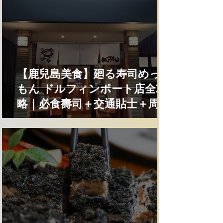
【鹿兒島美食】廻る寿司めっけ
もん ドルフィンポート店全攻
略｜必食壽司＋交通貼士＋周邊
景點