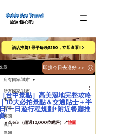
旅遊​?隨心吧!
酒店推薦! 最平每晚$150，立即查看!
即搜今日去邊好 >>
文章
所有國家/城市
所有國家/城市
［台中景點］高美濕地完整攻略
中國
｜10大必拍景點＆交通貼士＋半
日/一日遊行程規劃+附近餐廳推
香港
薦
英國
⭐️ 4.6/5 （超過10,000位網評）📍
地圖
澳門
澳洲