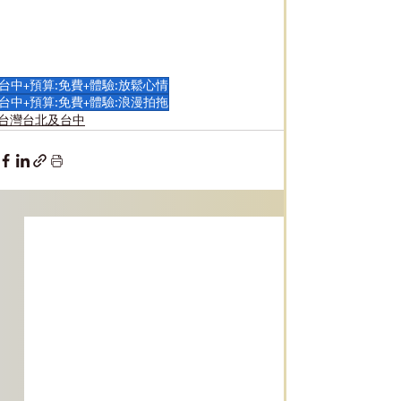
台中+預算:免費+體驗:放鬆心情
台中+預算:免費+體驗:浪漫拍拖
台灣台北及台中