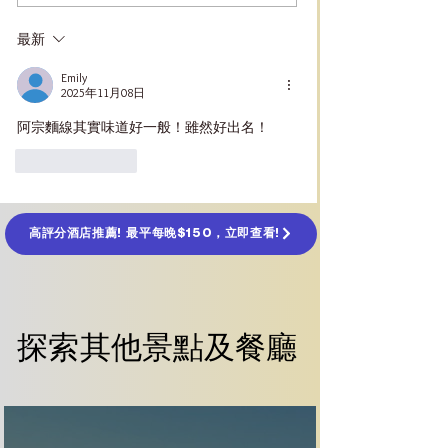
VIVELAND VR 虛擬實境
公園攻略：女王
樂園體驗攻略
通、門票、必看
最新
Emily
2025年11月08日
阿宗麵線其實味道好一般！雖然好出名！
按讚
回覆
高評分酒店推薦! 最平每晚$150，立即查看!
探索其他景點及餐廳
探索其他景點及餐廳