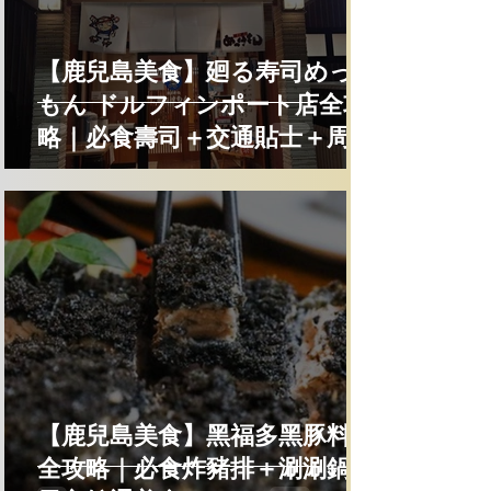
【鹿兒島美食】廻る寿司めっけ
もん ドルフィンポート店全攻
略｜必食壽司＋交通貼士＋周邊
景點
【鹿兒島美食】黑福多黑豚料理
全攻略｜必食炸豬排＋涮涮鍋＋