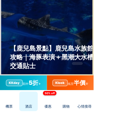
【鹿兒島景點】鹿兒島水族館全
攻略｜海豚表演＋黑潮大水槽＋
交通貼士
5折
半價
KKday
Klook
額外
✈️
低至
🌸
50% off
機票
酒店
優惠
購物
心情搜尋