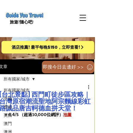
旅遊​?隨心吧!
酒店推薦! 最平每晚$150，立即查看!
即搜今日去邊好 >>
文章
所有國家/城市
所有國家/城市
[台北景點] 西門町徒步區攻略｜
中國
台灣原宿潮流聖地阿宗麵線彩虹
路誠品唐吉軻德血拼天堂！
香港
⭐️ 4.4/5 （超過10,000位網評）
地圖
英國
澳門
澳洲