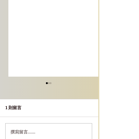
1 則留言
撰寫留言......
［台北必玩景點］｜
［台北景點］｜