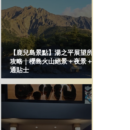
【鹿兒島景點】湯之平展望所全
攻略｜櫻島火山絕景＋夜景＋交
通貼士