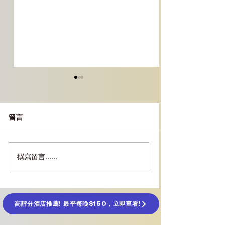
留言
撰寫留言......
［和歌山景點］那智瀑布
[大阪景點] 枚方
｜日本三大名瀑、那智大
Hirakata Pa
社、青岸渡寺、熊野古
園、機動遊戲、
道、交通參拜路線行程一
通、行程攻略
覽
高評分酒店推薦! 最平每晚$150，立即查看!