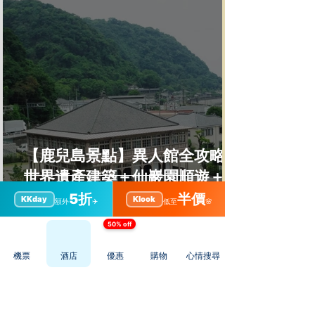
【鹿兒島景點】異人館全攻略｜
世界遺產建築＋仙巖園順遊＋交
通貼士
5折
半價
KKday
Klook
額外
✈️
低至
🌸
50% off
機票
酒店
優惠
購物
心情搜尋