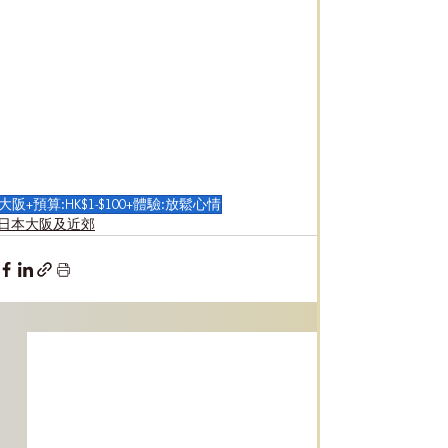
大阪+預算:HK$1-$100+體驗:放鬆心情
日本大阪及近郊