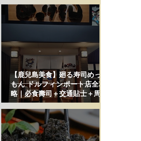
【鹿兒島美食】廻る寿司めっけ
もん ドルフィンポート店全攻
略｜必食壽司＋交通貼士＋周邊
景點