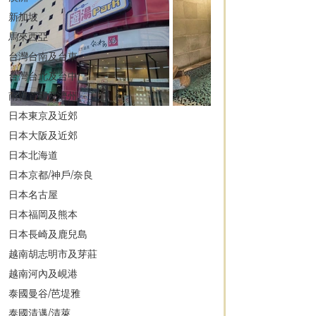
新加坡
馬來西亞
台灣台南及台東
台灣台北及台中
南韓首爾及濟州
日本東京及近郊
日本大阪及近郊
日本北海道
日本京都/神戶/奈良
日本名古屋
日本福岡及熊本
日本長崎及鹿兒島
越南胡志明市及芽莊
越南河內及峴港
泰國曼谷/芭堤雅
泰國清邁/清萊