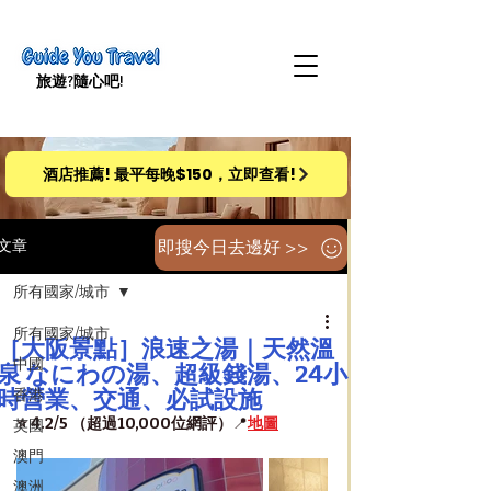
旅遊​?隨心吧!
酒店推薦! 最平每晚$150，立即查看!
即搜今日去邊好 >>
文章
所有國家/城市
所有國家/城市
［大阪景點］浪速之湯｜天然溫
中國
泉 なにわの湯、超級錢湯、24小
時營業、交通、必試設施
香港
⭐️ 4.2/5 （超過10,000位網評）
📍
地圖
英國
澳門
澳洲