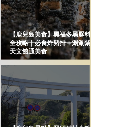
【鹿兒島美食】黑福多黑豚料理
全攻略｜必食炸豬排＋涮涮鍋＋
天文館通美食