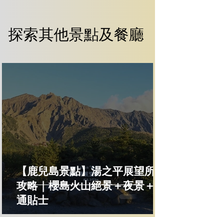
探索其他景點及餐廳
探索其他景點及餐廳
【鹿兒島景點】湯之平展望所全
攻略｜櫻島火山絕景＋夜景＋交
通貼士