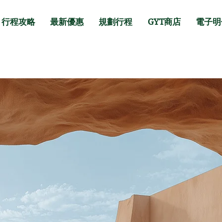
行程攻略
最新優惠
規劃行程
GYT商店
電子明