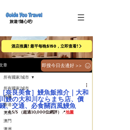
旅遊​?隨心吧!
酒店推薦! 最平每晚$150，立即查看!
即搜今日去邊好 >>
文章
所有國家/城市
所有國家/城市
［奈良美食］鰻魚飯推介｜大和
中國
川鰻の大和川ならまち店、價
錢、交通、必食關西風鰻魚
香港
⭐️ 4.5/5 （超過10,000位網評）
📍
地圖
英國
澳門
澳洲