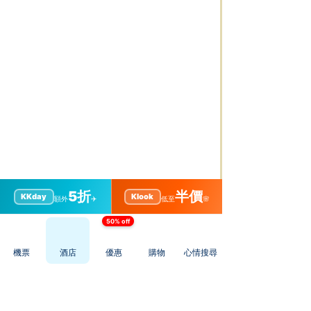
5折
半價
KKday
Klook
額外
✈️
低至
🌸
立即預約
50% off
奈良+預算:HK$1-$300+體驗:美食體驗
機票
酒店
優惠
購物
心情搜尋
日本京都/神戶/奈良