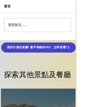
留言
撰寫留言......
［峴港景點］美山聖地攻
［峴港景點］巴
Sun World Bà N
略：峴港出發約 1.5 小時直
佛手金橋、纜車
達、1999 年列入世界文化
一日遊
遺產、必看占婆古塔遺
跡、Apsara 舞表演及交通
高評分酒店推薦! 最平每晚$150，立即查看!
門票
探索其他景點及餐廳
探索其他景點及餐廳