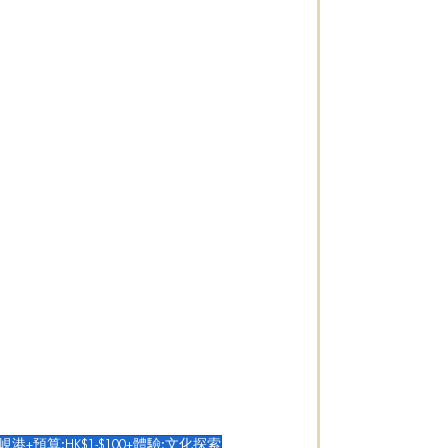
峴港+預算:HK$1-$100+體驗:文化探索