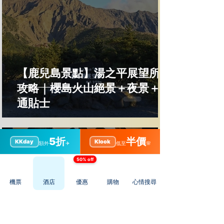
【鹿兒島景點】湯之平展望所全
攻略｜櫻島火山絕景＋夜景＋交
通貼士
5折
半價
KKday
Klook
額外
✈️
低至
🌸
50% off
機票
酒店
優惠
購物
心情搜尋