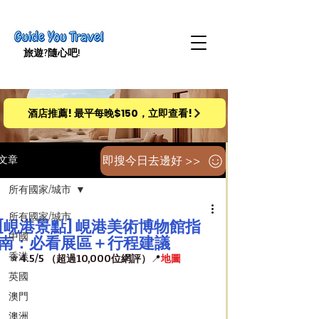
旅遊​?隨心吧!
酒店推薦! 最平每晚$150，立即查看!
即搜今日去邊好 >>
文章
所有國家/城市
所有國家/城市
[峴港景點] 峴港美術博物館指
中國
南：必看展區＋行程建議
香港
⭐️ 4.5/5 （超過10,000位網評）
📍
地圖
英國
澳門
澳洲