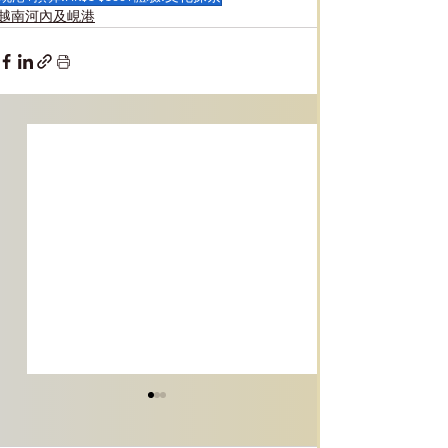
越南河內及峴港