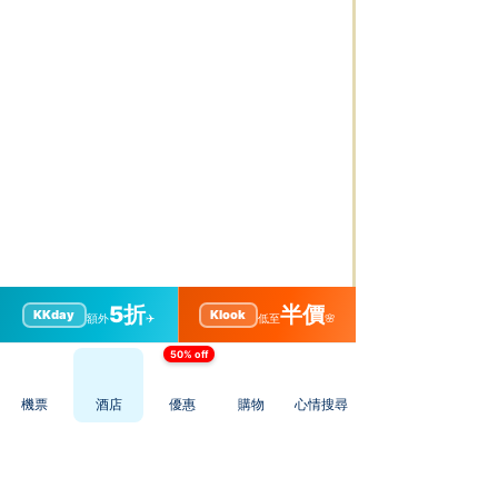
5折
半價
KKday
Klook
額外
✈️
低至
🌸
50% off
機票
酒店
優惠
購物
心情搜尋