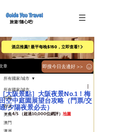
旅遊​?隨心吧!
酒店推薦! 最平每晚$150，立即查看!
即搜今日去邊好 >>
文章
所有國家/城市
所有國家/城市
［大阪景點］大阪夜景No.1！梅
中國
田空中庭園展望台攻略（門票/交
通/夕陽夜景必去）
香港
⭐️ 4.4/5 （超過10,000位網評）
地圖
英國
澳門
澳洲