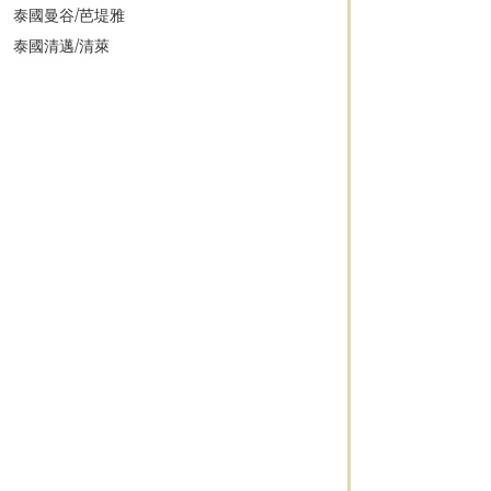
泰國曼谷/芭堤雅
泰國清邁/清萊