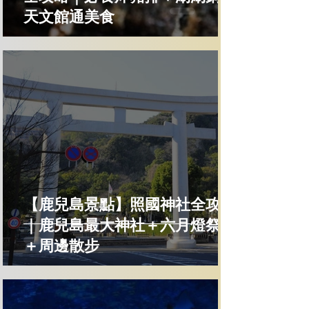
天文館通美食
【鹿兒島景點】照國神社全攻略
｜鹿兒島最大神社＋六月燈祭典
＋周邊散步