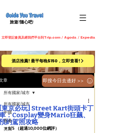
旅遊​?隨心吧!
立即登記會員及經我們平台到Trip.com / Agoda / Expedia / 永安旅遊預訂酒店
酒店推薦! 最平每晚$150，立即查看!
即搜今日去邊好 >>
文章
所有國家/城市
所有國家/城市
[東京必玩] Street Kart街頭卡丁
中國
車：Cosplay變身Mario狂飆、
預約駕照攻略
香港
⭐️ 5/5 （超過10,000位網評）
英國