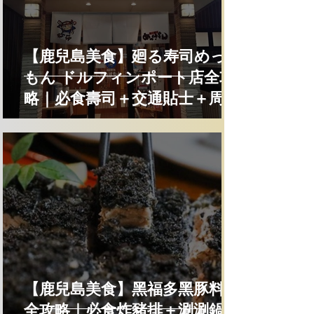
【鹿兒島美食】廻る寿司めっけ
もん ドルフィンポート店全攻
略｜必食壽司＋交通貼士＋周邊
景點
【鹿兒島美食】黑福多黑豚料理
全攻略｜必食炸豬排＋涮涮鍋＋