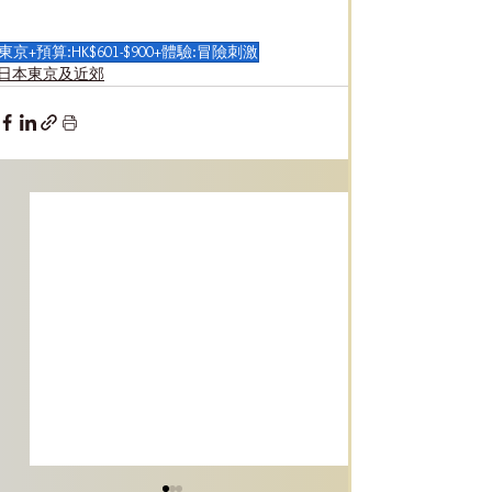
東京+預算:HK$601-$900+體驗:冒險刺激
日本東京及近郊