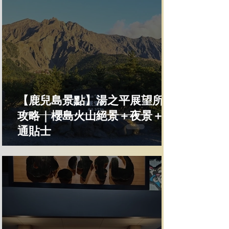
【鹿兒島景點】湯之平展望所全
攻略｜櫻島火山絕景＋夜景＋交
通貼士