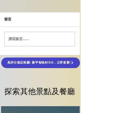
留言
撰寫留言......
[東京美食] 燒肉 牛門指
［東京景點］推
南：必點菜單＋用餐貼士
水族館全攻略（
通、亮點一次看
高評分酒店推薦! 最平每晚$150，立即查看!
探索其他景點及餐廳
探索其他景點及餐廳