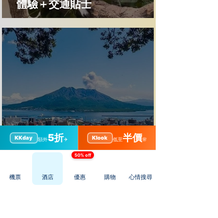
體驗＋交通貼士
【鹿兒島景點】城山公園展望台
5折
半價
KKday
Klook
額外
✈️
低至
🌸
全攻略｜櫻島絕景＋交通貼士＋
50% off
周邊景點美食
機票
酒店
優惠
購物
心情搜尋