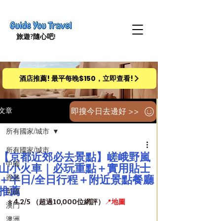
旅遊​?隨心吧!
酒店推薦! 最平每晚$150，立即查看!
即搜今日去邊好 >>
文章
所有國家/城市
所有國家/城市
【京都近郊必去景點】嵯峨野嵐
中國
山小火車｜必玩重點＋實用貼士
＋半日/全日行程＋附近景點餐廳
香港
推薦
英國
⭐️ 4.2/5 （超過10,000位網評）
📍
地圖
澳門
澳洲