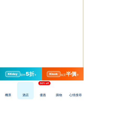
5折
半價
KKday
Klook
額外
✈️
低至
🌸
50% off
機票
酒店
優惠
購物
心情搜尋