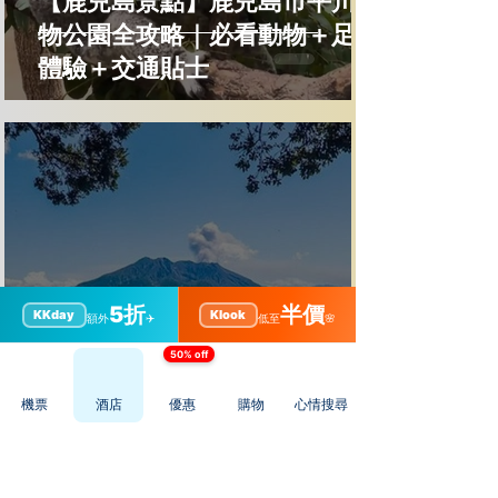
【鹿兒島景點】鹿兒島市平川動
物公園全攻略｜必看動物＋足湯
體驗＋交通貼士
5折
半價
KKday
Klook
額外
✈️
低至
🌸
50% off
【鹿兒島景點】城山公園展望台
全攻略｜櫻島絕景＋交通貼士＋
機票
酒店
優惠
購物
心情搜尋
周邊景點美食