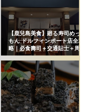
【鹿兒島美食】廻る寿司めっけ
もん ドルフィンポート店全攻
略｜必食壽司＋交通貼士＋周邊
景點