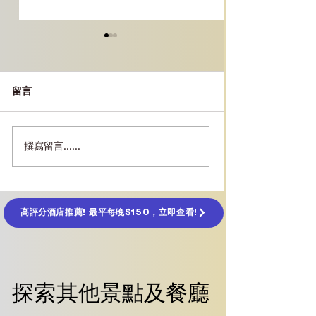
留言
撰寫留言......
[東京美食] 燒肉 牛門指
［東京景點］推
南：必點菜單＋用餐貼士
水族館全攻略（
通、亮點一次看
高評分酒店推薦! 最平每晚$150，立即查看!
探索其他景點及餐廳
探索其他景點及餐廳