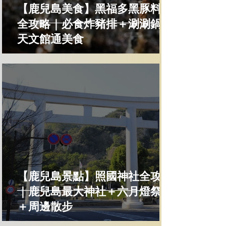
【鹿兒島美食】黑福多黑豚料理
全攻略｜必食炸豬排＋涮涮鍋＋
天文館通美食
【鹿兒島景點】照國神社全攻略
｜鹿兒島最大神社＋六月燈祭典
＋周邊散步