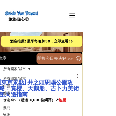
旅遊​?隨心吧!
酒店推薦! 最平每晚$150，立即查看!
即搜今日去邊好 >>
文章
所有國家/城市
所有國家/城市
[東京景點] 井之頭恩賜公園攻
中國
略：賞櫻、天鵝船、吉卜力美術
館周邊指南
香港
⭐️ 4.4/5 （超過10,000位網評）📍
地圖
英國
澳門
澳洲