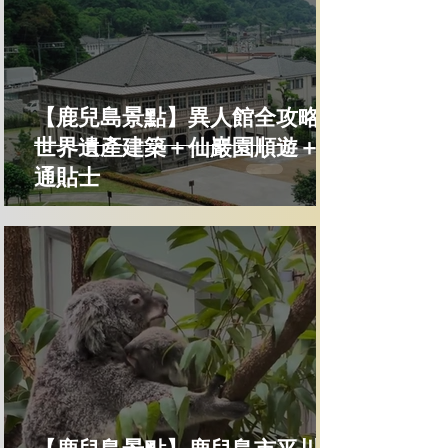
【鹿兒島景點】異人館全攻略｜
世界遺產建築＋仙巖園順遊＋交
通貼士