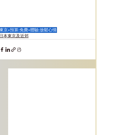
東京+預算:免費+體驗:放鬆心情
日本東京及近郊