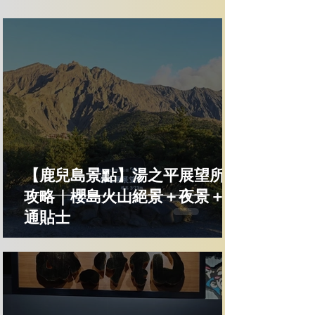
【鹿兒島景點】湯之平展望所全
攻略｜櫻島火山絕景＋夜景＋交
通貼士