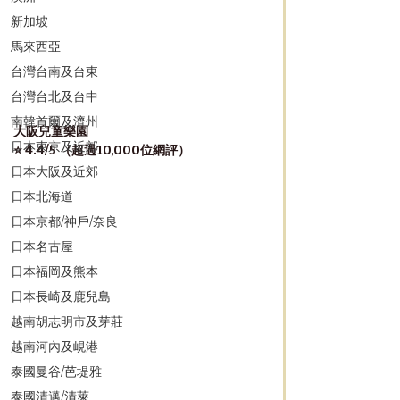
新加坡
馬來西亞
台灣台南及台東
台灣台北及台中
南韓首爾及濟州
大阪兒童樂園
日本東京及近郊
⭐️ 4.4/5 （超過10,000位網評）
日本大阪及近郊
日本北海道
日本京都/神戶/奈良
日本名古屋
日本福岡及熊本
日本長崎及鹿兒島
越南胡志明市及芽莊
越南河內及峴港
泰國曼谷/芭堤雅
泰國清邁/清萊