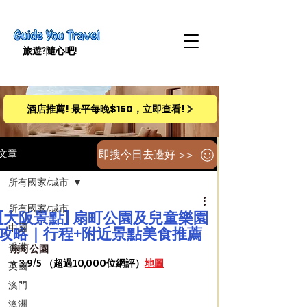
旅遊​?隨心吧!
酒店推薦! 最平每晚$150，立即查看!
即搜今日去邊好 >>
文章
所有國家/城市
所有國家/城市
[大阪景點] 扇町公園及兒童樂園
中國
攻略｜行程+附近景點美食推薦
香港
扇町公園
⭐️ 3.9/5 （超過10,000位網評）
地圖
英國
澳門
澳洲