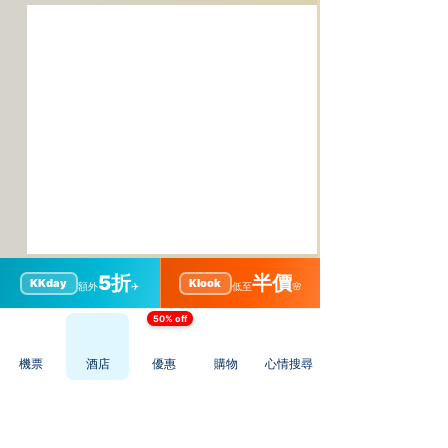
5折
半價
KKday
Klook
額外
✈️
低至
🌸
50% off
留言
機票
酒店
優惠
購物
心情搜尋
撰寫留言......
［和歌山景點］那智瀑布
［大阪景點］浪