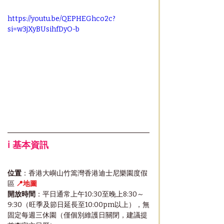
https://youtu.be/QEPHEGhco2c?
si=w3jXyBUsihfDyO-b
ℹ️ 基本資訊 
位置
：香港大嶼山竹篙灣香港迪士尼樂園度假
區 
📍地圖
開放時間
：平日通常上午10:30至晚上8:30～
9:30（旺季及節日延長至10:00pm以上），無
固定每週三休園（僅個別維護日關閉，建議提