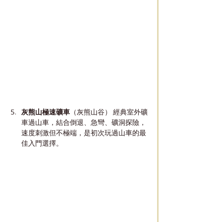
灰熊山極速礦車
（灰熊山谷） 經典室外礦
車過山車，結合倒退、急彎、礦洞探險，
速度刺激但不極端，是初次玩過山車的最
佳入門選擇。