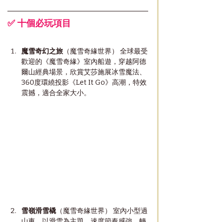
✅ 十個必玩項目
魔雪奇幻之旅
（魔雪奇緣世界） 全球最受
歡迎的《魔雪奇緣》室內船遊，穿越阿德
爾山經典場景，欣賞艾莎施展冰雪魔法、
360度環繞投影《Let It Go》高潮，特效
震撼，適合全家大小。
雪嶺滑雪橇
（魔雪奇緣世界） 室內小型過
山車，以滑雪為主題，速度節奏感強、轉