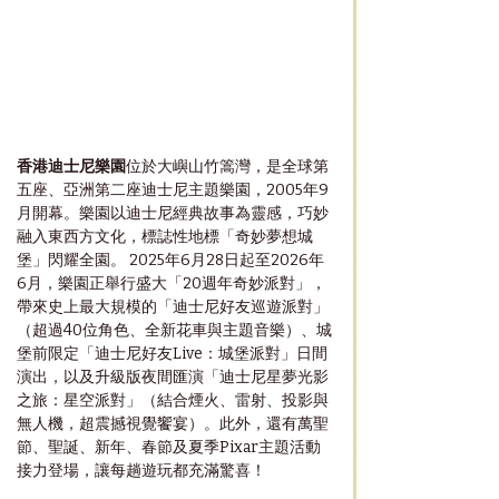
香港迪士尼樂園
位於大嶼山竹篙灣，是全球第
五座、亞洲第二座迪士尼主題樂園，2005年9
月開幕。樂園以迪士尼經典故事為靈感，巧妙
融入東西方文化，標誌性地標「奇妙夢想城
堡」閃耀全園。 2025年6月28日起至2026年
6月，樂園正舉行盛大「20週年奇妙派對」，
帶來史上最大規模的「迪士尼好友巡遊派對」
（超過40位角色、全新花車與主題音樂）、城
堡前限定「迪士尼好友Live：城堡派對」日間
演出，以及升級版夜間匯演「迪士尼星夢光影
之旅：星空派對」（結合煙火、雷射、投影與
無人機，超震撼視覺饗宴）。此外，還有萬聖
節、聖誕、新年、春節及夏季Pixar主題活動
接力登場，讓每趟遊玩都充滿驚喜！