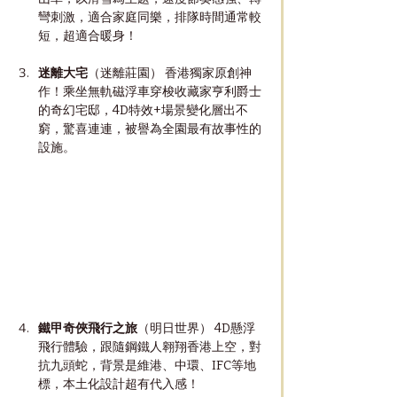
彎刺激，適合家庭同樂，排隊時間通常較
短，超適合暖身！
迷離大宅
（迷離莊園） 香港獨家原創神
作！乘坐無軌磁浮車穿梭收藏家亨利爵士
的奇幻宅邸，4D特效+場景變化層出不
窮，驚喜連連，被譽為全園最有故事性的
設施。
鐵甲奇俠飛行之旅
（明日世界） 4D懸浮
飛行體驗，跟隨鋼鐵人翱翔香港上空，對
抗九頭蛇，背景是維港、中環、IFC等地
標，本土化設計超有代入感！