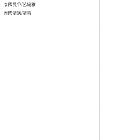
泰國曼谷/芭堤雅
泰國清邁/清萊