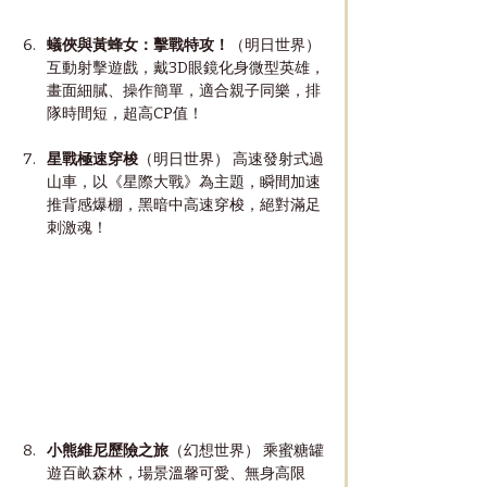
蟻俠與黃蜂女：擊戰特攻！
（明日世界） 
互動射擊遊戲，戴3D眼鏡化身微型英雄，
畫面細膩、操作簡單，適合親子同樂，排
隊時間短，超高CP值！
星戰極速穿梭
（明日世界） 高速發射式過
山車，以《星際大戰》為主題，瞬間加速
推背感爆棚，黑暗中高速穿梭，絕對滿足
刺激魂！
小熊維尼歷險之旅
（幻想世界） 乘蜜糖罐
遊百畝森林，場景溫馨可愛、無身高限