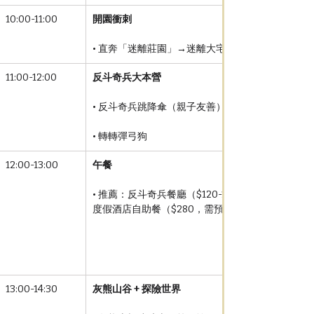
10:00-11:00
開園衝刺
• 直奔「迷離莊園」→迷離大宅（全球獨家，排隊
11:00-12:00
反斗奇兵大本營
• 反斗奇兵跳降傘（親子友善）
• 轉轉彈弓狗
12:00-13:00
午餐
• 推薦：反斗奇兵餐廳（$120-160）或園外迪士尼
度假酒店自助餐（$280，需預訂）
13:00-14:30
灰熊山谷 + 探險世界