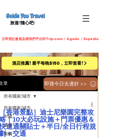
旅遊​?隨心吧!
立即登記會員及經我們平台到Trip.com / Agoda / Expedia / 永安旅遊預訂酒店
酒店推薦! 最平每晚$150，立即查看!
即搜今日去邊好 >>
文章
所有國家/城市
所有國家/城市
［香港景點］迪士尼樂園完整攻
中國
略｜10大必玩設施＋門票優惠＆
快速通關貼士＋半日/全日行程規
香港
劃＋交通
英國