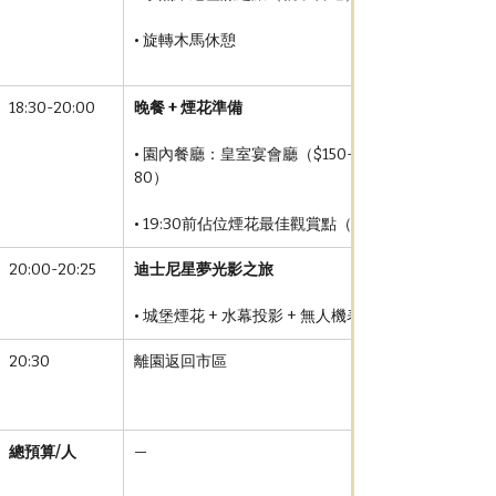
• 旋轉木馬休憩
18:30-20:00
晚餐 + 煙花準備
• 園內餐廳：皇室宴會廳（$150-200）或小食車（$6
80）
• 19:30前佔位煙花最佳觀賞點（美國小鎮大街）
20:00-20:25
迪士尼星夢光影之旅
• 城堡煙花 + 水幕投影 + 無人機表演
20:30
離園返回市區
總預算/人
—