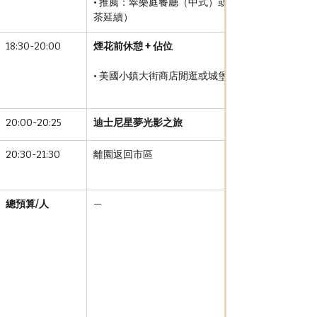
• 推薦：翠樂庭餐廳（中式）或 Plaza Inn（米奇
茶延續）
18:30-20:00
煙花前休憩 + 佔位
• 美國小鎮大街商店閒逛或城堡前草坪休息
20:00-20:25
迪士尼星夢光影之旅
20:30-21:30
離園返回市區
總預算/人
—