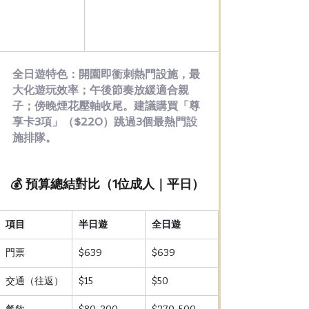
全日遊特色：開園即衝刺熱門設施，最
大化遊玩效率；午後節奏放緩適合親
子；傍晚煙花壓軸收尾。建議購買「尊
享卡3項」（$220）跳過3個最熱門設
施排隊。
💰 預算總結對比（1位成人｜平日）
項目
半日遊
全日遊
門票
$639
$639
交通（往返）
$15
$50