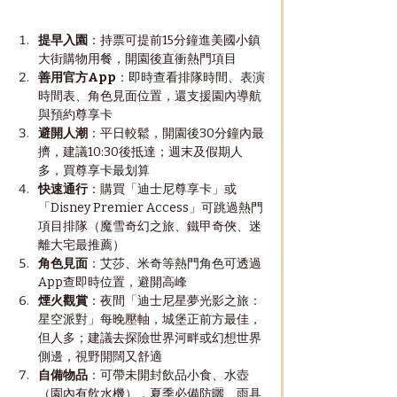
提早入園
：持票可提前15分鐘進美國小鎮
大街購物用餐，開園後直衝熱門項目
善用官方App
：即時查看排隊時間、表演
時間表、角色見面位置，還支援園內導航
與預約尊享卡
避開人潮
：平日較鬆，開園後30分鐘內最
擠，建議10:30後抵達；週末及假期人
多，買尊享卡最划算
快速通行
：購買「迪士尼尊享卡」或
「Disney Premier Access」可跳過熱門
項目排隊（魔雪奇幻之旅、鐵甲奇俠、迷
離大宅最推薦）
角色見面
：艾莎、米奇等熱門角色可透過
App查即時位置，避開高峰
煙火觀賞
：夜間「迪士尼星夢光影之旅：
星空派對」每晚壓軸，城堡正前方最佳，
但人多；建議去探險世界河畔或幻想世界
側邊，視野開闊又舒適
自備物品
：可帶未開封飲品小食、水壺
（園內有飲水機），夏季必備防曬、雨具