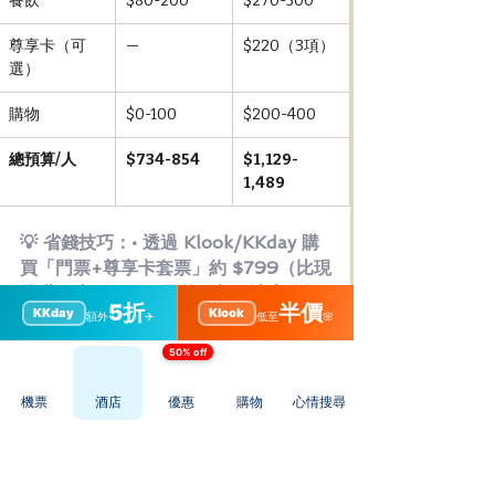
餐飲
$80-200
$270-500
尊享卡（可
—
$220（3項）
選）
購物
$0-100
$200-400
總預算/人
$734-854
$1,129-
1,489
💡 省錢技巧：• 透過 Klook/KKday 購
買「門票+尊享卡套票」約 $799（比現
場購買省 $60）• 園外用餐：迪士尼探
5折
半價
KKday
Klook
索家度假酒店自助餐 $280（含園區接
額外
✈️
低至
🌸
駁車）比園內餐廳更划算• 自帶水樽：園
50% off
內多處設有免費飲水機，節省 $30-40 
飲品開支
機票
酒店
優惠
購物
心情搜尋
*備註：行程內的餐廳可參考或選擇以下附近
餐廳並作出更改。