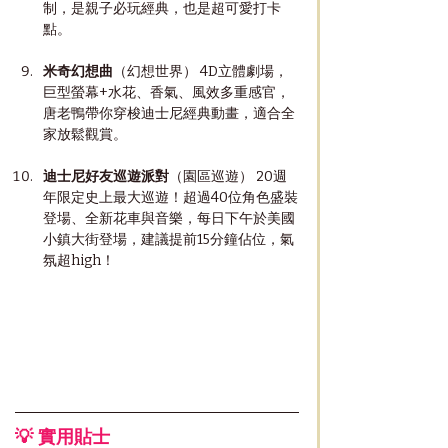
制，是親子必玩經典，也是超可愛打卡
點。
米奇幻想曲
（幻想世界） 4D立體劇場，
巨型螢幕+水花、香氣、風效多重感官，
唐老鴨帶你穿梭迪士尼經典動畫，適合全
家放鬆觀賞。
迪士尼好友巡遊派對
（園區巡遊） 20週
年限定史上最大巡遊！超過40位角色盛裝
登場、全新花車與音樂，每日下午於美國
小鎮大街登場，建議提前15分鐘佔位，氣
氛超high！
💡 實用貼士 