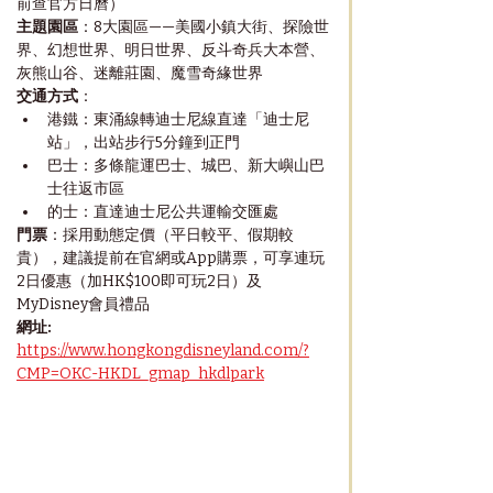
前查官方日曆）
主題園區
：8大園區——美國小鎮大街、探險世
界、幻想世界、明日世界、反斗奇兵大本營、
灰熊山谷、迷離莊園、魔雪奇緣世界
交通方式
：
港鐵：東涌線轉迪士尼線直達「迪士尼
站」，出站步行5分鐘到正門
巴士：多條龍運巴士、城巴、新大嶼山巴
士往返市區
的士：直達迪士尼公共運輸交匯處
門票
：採用動態定價（平日較平、假期較
貴），建議提前在官網或App購票，可享連玩
2日優惠（加HK$100即可玩2日）及
MyDisney會員禮品
網址:
https://www.hongkongdisneyland.com/?
CMP=OKC-HKDL_gmap_hkdlpark