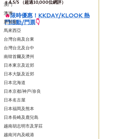
⭐️ 4.5/5 （超過10,000位網評）
澳門
澳洲
🔥
限時優惠！
KKDAY/KLOOK 熱
門活動/門票
👇
新加坡
馬來西亞
台灣台南及台東
台灣台北及台中
南韓首爾及濟州
日本東京及近郊
日本大阪及近郊
日本北海道
日本京都/神戶/奈良
日本名古屋
日本福岡及熊本
日本長崎及鹿兒島
越南胡志明市及芽莊
越南河內及峴港