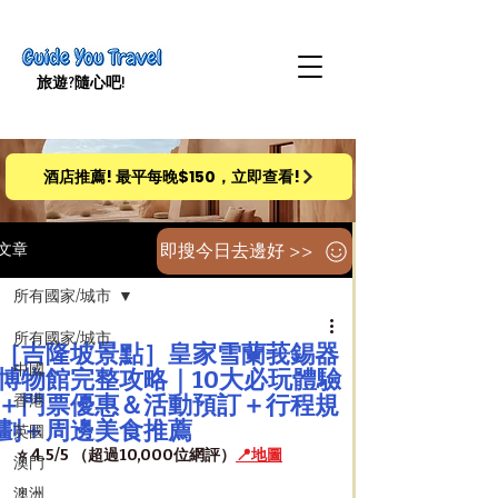
旅遊​?隨心吧!
酒店推薦! 最平每晚$150，立即查看!
即搜今日去邊好 >>
文章
所有國家/城市
所有國家/城市
［吉隆坡景點］皇家雪蘭莪錫器
中國
博物館完整攻略｜10大必玩體驗
＋門票優惠＆活動預訂＋行程規
香港
劃＋周邊美食推薦
英國
⭐️ 4.5/5 （超過10,000位網評）
📍地圖
澳門
澳洲