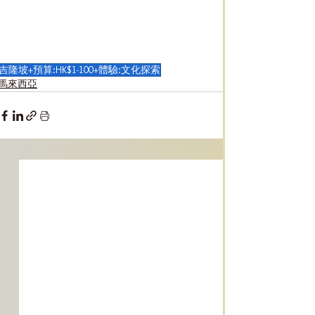
吉隆坡+預算:HK$1-100+體驗:文化探索
馬來西亞