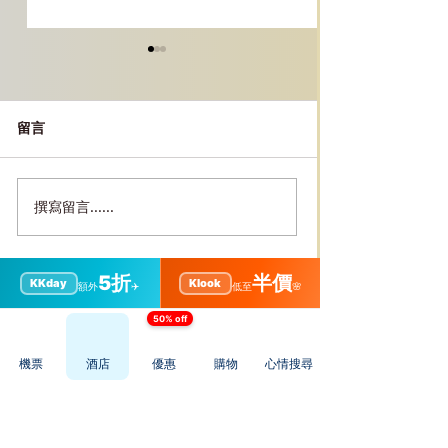
留言
撰寫留言......
［吉隆坡美食］肉骨茶推
［吉隆坡景點］
薦｜興記甲洞店Restoran
｜Pasar Sen
Heng Kee、必點菜式、價
行程安排
5折
半價
格便宜
KKday
Klook
額外
✈️
低至
🌸
高評分酒店推薦! 最平每晚$150，立即查看!
50% off
機票
酒店
優惠
購物
心情搜尋
探索其他景點及餐廳
探索其他景點及餐廳