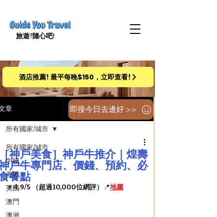
旅遊​?隨心吧!
酒店推薦! 最平每晚$150，立即查看!
即搜今日去邊好 >>
文章
所有國家/城市
所有國家/城市
［神戶美食］神戶牛推介｜煌壽
中國
神戶牛專門店、價錢、預約、必
食餐點
香港
⭐️ 4.9/5 （超過10,000位網評）
📍
地圖
英國
澳門
澳洲