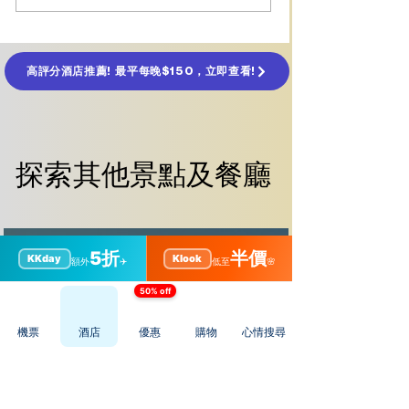
願寺（龍谷山本願寺）參
塔夜景攻略
觀攻略
高評分酒店推薦! 最平每晚$150，立即查看!
探索其他景點及餐廳
探索其他景點及餐廳
5折
半價
KKday
Klook
額外
✈️
低至
🌸
50% off
機票
酒店
優惠
購物
心情搜尋