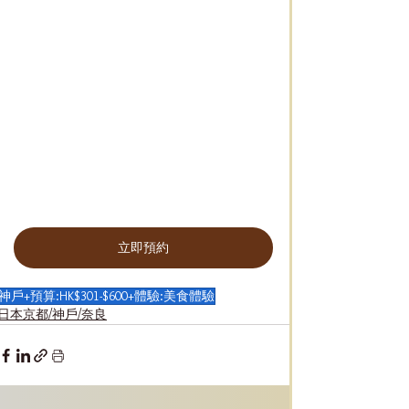
立即預約
神戶+預算:HK$301-$600+體驗:美食體驗
日本京都/神戶/奈良