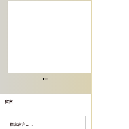
留言
撰寫留言......
［京都必去景點］｜西本
［京都必去景點