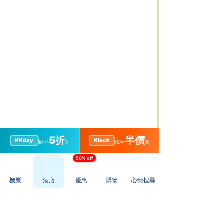
5折
半價
KKday
Klook
額外
✈️
低至
🌸
50% off
機票
酒店
優惠
購物
心情搜尋