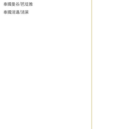
泰國曼谷/芭堤雅
泰國清邁/清萊