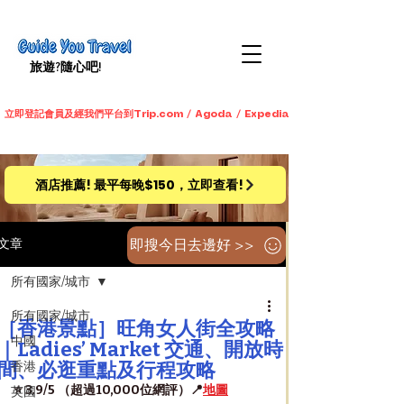
旅遊​?隨心吧!
立即登記會員及經我們平台到Trip.com / Agoda / Expedia / 永安旅遊預訂酒店
酒店推薦! 最平每晚$150，立即查看!
即搜今日去邊好 >>
文章
所有國家/城市
所有國家/城市
［香港景點］旺角女人街全攻略
中國
｜Ladies’ Market 交通、開放時
間、必逛重點及行程攻略
香港
⭐️ 3.9/5 （超過10,000位網評）📍
地圖
英國