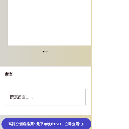
留言
撰寫留言......
［台北必玩景點］｜
［台北景點］｜
VIVELAND VR 虛擬實境
公園攻略：女王
樂園體驗攻略
通、門票、必看
高評分酒店推薦! 最平每晚$150，立即查看!