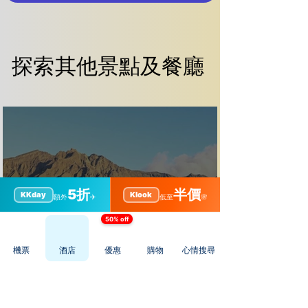
探索其他景點及餐廳
探索其他景點及餐廳
5折
半價
KKday
Klook
額外
✈️
低至
🌸
50% off
機票
酒店
優惠
購物
心情搜尋
【鹿兒島景點】湯之平展望所全
攻略｜櫻島火山絕景＋夜景＋交
通貼士