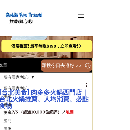
旅遊​?隨心吧!
酒店推薦! 最平每晚$150，立即查看!
即搜今日去邊好 >>
文章
所有國家/城市
所有國家/城市
[台北美食] 肉多多火鍋西門店｜
中國
台北火鍋推薦、人均消費、必點
食物
香港
⭐️ 4.7/5 （超過10,000位網評）📍
地圖
英國
澳門
澳洲