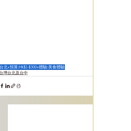
台北+預算:HK$1-$300+體驗:美食體驗
台灣台北及台中