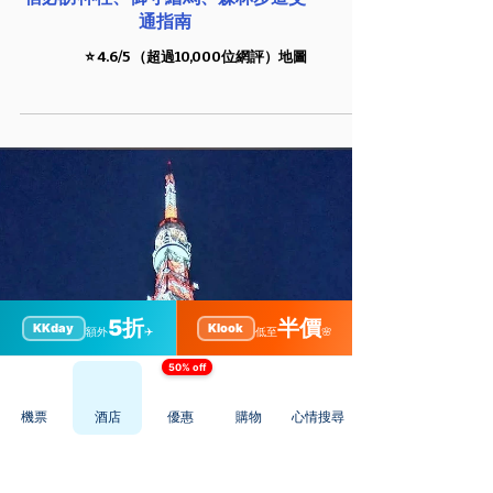
［東京景點］明治神宮參拜攻略：原
宿必訪神社、御守繪馬、森林步道交
5折
半價
KKday
Klook
額外
✈️
低至
🌸
通指南
50% off
⭐️ 4.6/5 （超過10,000位網評）地圖
機票
酒店
優惠
購物
心情搜尋