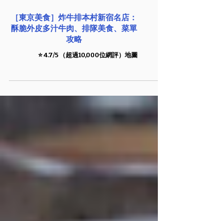
［東京美食］炸牛排本村新宿名店：
酥脆外皮多汁牛肉、排隊美食、菜單
攻略
⭐️ 4.7/5 （超過10,000位網評）地圖