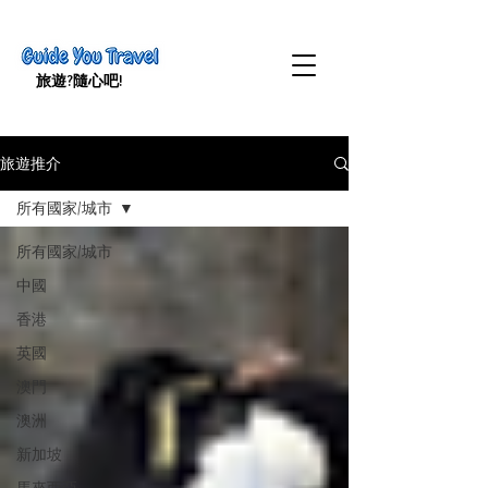
旅遊​?隨心吧!
旅遊推介
所有國家/城市
所有國家/城市
中國
香港
英國
澳門
澳洲
新加坡