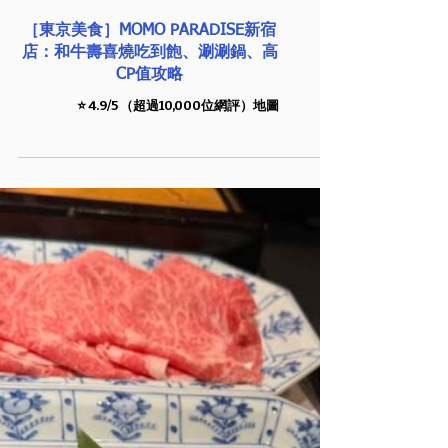
［東京美食］MOMO PARADISE新宿
店：和牛壽喜燒吃到飽、涮涮鍋、高
CP值攻略
⭐️ 4.9/5 （超過10,000位網評）地圖