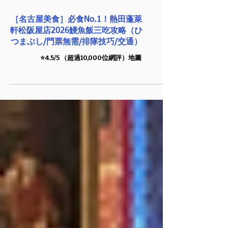
［名古屋美食］必食No.1！熱田蓬萊
軒松阪屋店2026鰻魚飯三吃攻略（ひ
つまぶし/門票無需/排隊技巧/交通）
⭐️4.5/5 （超過10,000位網評）地圖