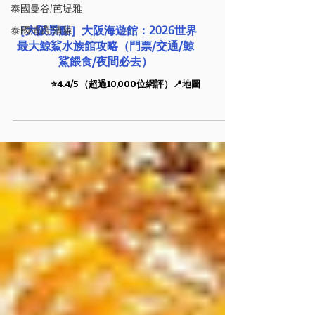
泰國曼谷/芭堤雅
泰國清邁/清萊
［大阪景點］大阪海遊館：2026世界
最大鯨鯊水族館攻略（門票/交通/鯨
鯊餵食/夜間必去）
⭐️4.4/5 （超過10,000位網評）📍地圖