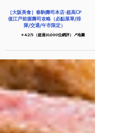
［大阪美食］春駒壽司本店-超高CP
值江戶前握壽司攻略（必點菜單/排
隊/交通/午市限定）
⭐️ 4.2/5 （超過10,000位網評）📍地圖