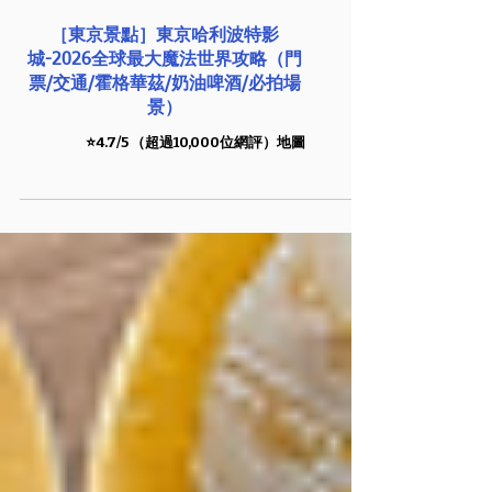
［東京景點］東京哈利波特影
城-2026全球最大魔法世界攻略（門
票/交通/霍格華茲/奶油啤酒/必拍場
景）
⭐️4.7/5 （超過10,000位網評）地圖