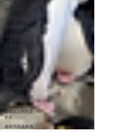
馬來西亞
台灣台南及台東
台灣台北及台中
南韓首爾及濟州
日本東京及近郊
日本大阪及近郊
日本北海道
日本京都/神戶/奈
良
日本名古屋
日本福岡及熊本
日本長崎及鹿兒
島
越南胡志明市及
芽莊
越南河內及峴港