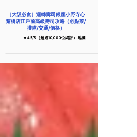
［大阪必食］迴轉壽司銀座小野寺心
齋橋店江戶前高級壽司攻略（必點菜/
排隊/交通/價格）
⭐️ 4.5/5 （超過10,000位網評） 地圖