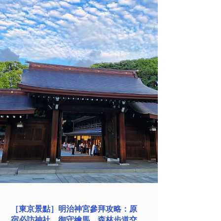
［東京美食］燒肉亭六歌仙和牛吃到
飽：高級燒肉放題、新宿澀谷分店推
薦攻略
⭐️ 4.5/5 （超過10,000位網評）地圖